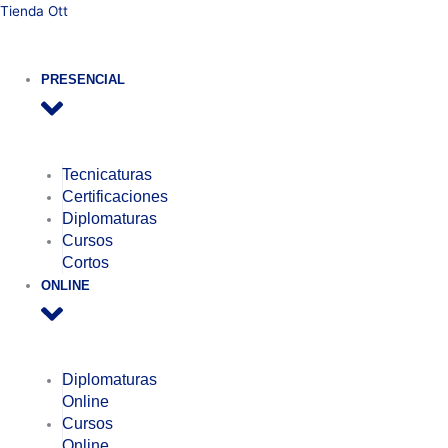
Ir
Tienda Ott
al
contenido
PRESENCIAL
Tecnicaturas
Certificaciones
Diplomaturas
Cursos
Cortos
ONLINE
Diplomaturas
Online
Cursos
Online