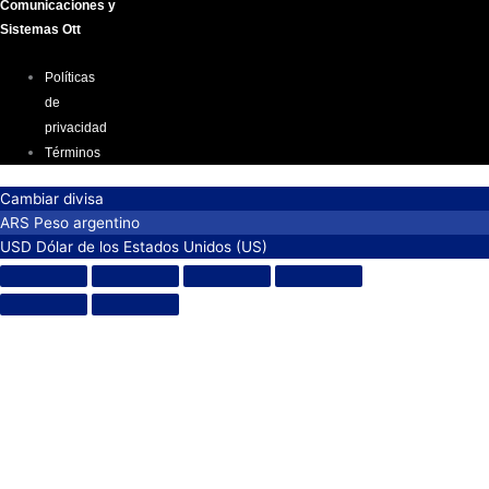
Comunicaciones y
Sistemas Ott
Políticas
de
privacidad
Términos
Cambiar divisa
ARS
Peso argentino
USD
Dólar de los Estados Unidos (US)