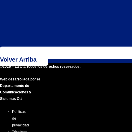
Volver Arriba
©2026 – La Ott. Todos los derechos reservados.
Web desarrollada por el
Departamento de
Comunicaciones y
Sistemas Ott
Políticas
de
privacidad