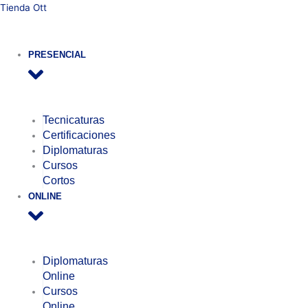
Ir
Pastelería
Tienda Ott
al
de
contenido
Autor
cantidad
PRESENCIAL
Tecnicaturas
Certificaciones
Diplomaturas
Cursos
Cortos
ONLINE
Diplomaturas
Online
Cursos
Online